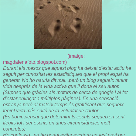
(imatge:
magdalenafoto.blogspot.com)
Durant els mesos que aquest blog ha deixat d'estar actiu he
seguit per curiositat les estadístiques que el propi espai ha
generat. No ho hauria dit mai...però un blog segueix tenint
vida després de la vida activa que li dona el seu autor.
(Suposo que gràcies als motors de cerca de google i al fet
d'estar enllaçat a múltiples pàgines). És una sensació
estranya però al mateix temps és gratificant que segueix
tenint vida més enllà de la voluntat de l'autor.
(És bonic pensar que determinats escrits segueixen sent
llegits tot i ser escrits en unes circumstàncies molt
concretes)
Ho confesso...no he pogut evitar escriure aquest post per