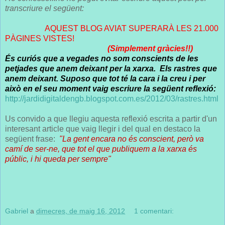
transcriure el següent:
AQUEST BLOG AVIAT SUPERARÀ LES 21.000
PÀGINES VISTES!
(Simplement gràcies!!)
És curiós que a vegades no som conscients de les
petjades que anem deixant per la xarxa. Els rastres que
anem deixant. Suposo que tot té la cara i la creu i per
això en el seu moment vaig escriure la següent reflexió:
http://jardidigitaldengb.blogspot.com.es/2012/03/rastres.html
Us convido a que llegiu aquesta reflexió escrita a partir d'un
interesant article que vaig llegir i del qual en destaco la
següent frase:
"La gent encara no és conscient, però va
camí de ser-ne, que tot el que publiquem a la xarxa és
públic, i hi queda per sempre"
Gabriel
a
dimecres, de maig 16, 2012
1 comentari: